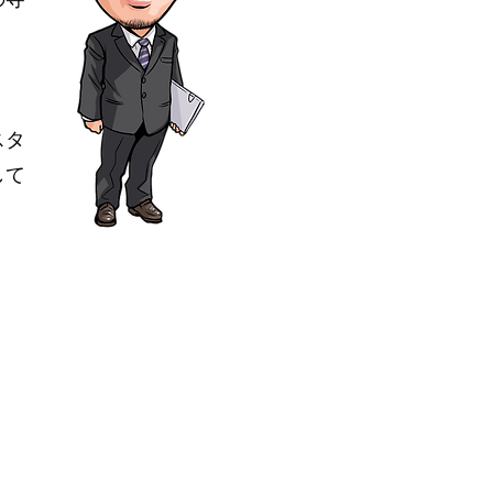
」
スタ
して