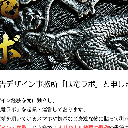
告デザイン事務所「臥竜ラボ」と申し
ザイン経験を元に独立し、
臥竜ラボ」を起業・運営しております。
実績を頂いているスマホや携帯など身近な物に貼って剥
ザインと奉製
、お寺様では
オリジナル散華の製作
や季節