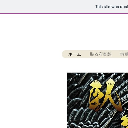
This site was des
御守奉製 広告制作デザイ
臥竜ラボ
ホーム
貼る守奉製
散