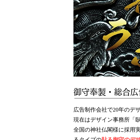
御守奉製・総合広
広告制作会社で20年のデ
現在はデザイン事務所「
全国の神社仏閣様に採用
るタイプの
貼る御守のデ