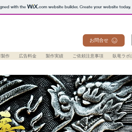
igned with the
.com
website builder. Create your website today.
ン事務所
想いをカタチに！チャレンジし
お問合せ
華製作
広告料金
製作実績
ご依頼注意事項
臥竜ラボ